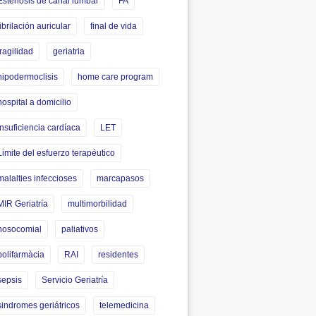
Estenosis de canal lumbar
FA
fibrilación auricular
final de vida
fragilidad
geriatria
hipodermoclisis
home care program
hospital a domicilio
insuficiencia cardíaca
LET
Limite del esfuerzo terapéutico
malalties infeccioses
marcapasos
MIR Geriatría
multimorbilidad
nosocomial
paliativos
polifarmàcia
RAI
residentes
sepsis
Servicio Geriatría
sindromes geriátricos
telemedicina