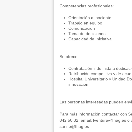
Competencias profesionales:
Orientación al paciente
Trabajo en equipo
Comunicación
Toma de decisiones
Capacidad de Iniciativa
Se ofrece:
Contratación indefinida a dedicac
Retribución competitiva y de acu
Hospital Universitario y Unidad D
innovación.
Las personas interesadas pueden envia
Para más información contactar con Sec
842 50 32, email: lventura@fhag.es o co
sarino@fhag.es