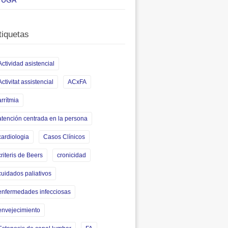
UGA
tiquetas
Actividad asistencial
Activitat assistencial
ACxFA
arrítmia
atención centrada en la persona
cardiologia
Casos Clínicos
criteris de Beers
cronicidad
cuidados paliativos
enfermedades infecciosas
envejecimiento