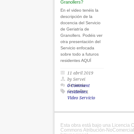
Granollers?
En el video tenéis la
descripción de la
docencia del Servicio
de Geriatría de
Granollers. Podéis ver
otra presentación del
Servicio enfocada
sobre todo a futuros
residentes AQUÍ
11 abril 2019
by Servei
Geriatria
0 Comment
Granollers
residentes
,
Video Servicio
Esta obra está bajo una Licencia C
Commons Atribución-NoComercial