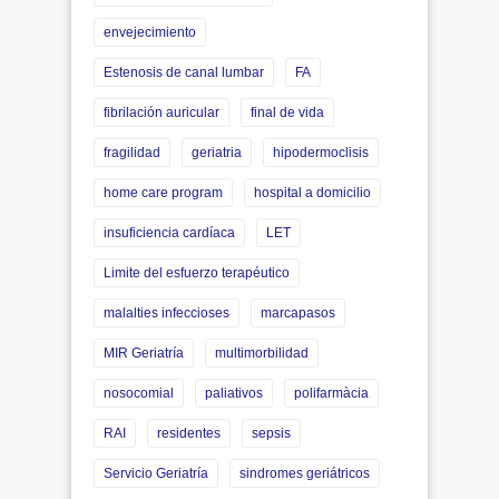
envejecimiento
Estenosis de canal lumbar
FA
fibrilación auricular
final de vida
fragilidad
geriatria
hipodermoclisis
home care program
hospital a domicilio
insuficiencia cardíaca
LET
Limite del esfuerzo terapéutico
malalties infeccioses
marcapasos
MIR Geriatría
multimorbilidad
nosocomial
paliativos
polifarmàcia
RAI
residentes
sepsis
Servicio Geriatría
sindromes geriátricos