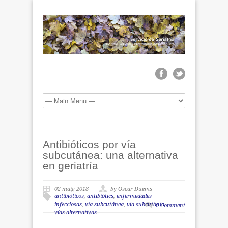
Antibióticos por vía
subcutánea: una alternativa
en geriatría
02 maig 2018
by Oscar Duems
antibióticos
,
antibiòtics
,
enfermedades
infecciosas
,
vía subcutánea
,
via subcutània
,
0 Comment
vías alternativas