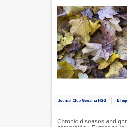
Journal Club Geriatría HGG
El eq
Chronic diseases and geri