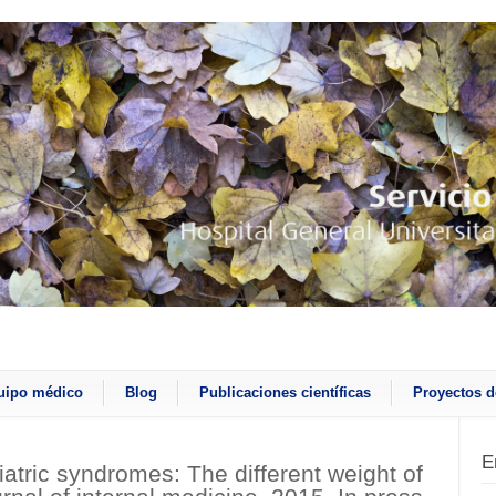
uipo médico
Blog
Publicaciones científicas
Proyectos d
E
atric syndromes: The different weight of