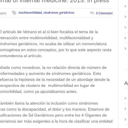
rnal of internal medicine. 2015. In press
multimorbilidad
,
sindromes geriátricos
lasco
0 Comment
l articulo de Vetrano et al si bien focaliza el tema de la
interacción entre multimorbilidad, multifactorialidad y
sindromes geriátricos, no acaba de utilizar un nomenclatura
homogénea en estos conceptos, por lo que este aspecto resta
contundencia al artículo.
Añade como novedoso, la no relación directa de número de
enfermedades y aumento de síndromes geriátricos. Esto
refuerza la hipótesis de la necesidad de un abordaje desde la
A
perspectiva de clusters de multimorbiliad en lugar de
comorbilidad, como ya apuntábamos antes.
También llama la atención la inclusión como síndromes
icas como la discapacidad, el dolor y los mareos. Estamos de
asificaciones de Sd Geriátricos pero entre los 4 Gigantes de
beríamos ser más exigentes a la hora de clasificar una entidad