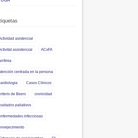
UGA
tiquetas
Actividad asistencial
Activitat assistencial
ACxFA
arrítmia
atención centrada en la persona
cardiologia
Casos Clínicos
criteris de Beers
cronicidad
cuidados paliativos
enfermedades infecciosas
envejecimiento