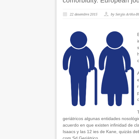
comorbidity. European jou
22 desembre 2015
by Sergio Ariño-B
E
geriátricos algunas entidades nosológ
acuerdo en que existen infinidad de cl
Isaacs y las 12 ies de Kane, quizás de
com Sd Geriátrico.