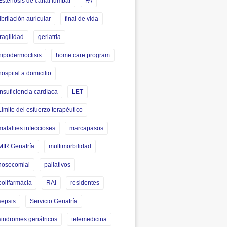
Estenosis de canal lumbar
FA
fibrilación auricular
final de vida
fragilidad
geriatria
hipodermoclisis
home care program
hospital a domicilio
insuficiencia cardíaca
LET
Limite del esfuerzo terapéutico
malalties infeccioses
marcapasos
MIR Geriatría
multimorbilidad
nosocomial
paliativos
polifarmàcia
RAI
residentes
sepsis
Servicio Geriatría
sindromes geriátricos
telemedicina