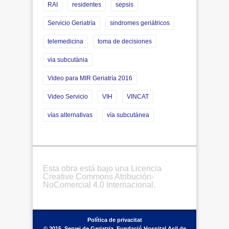
RAI
residentes
sepsis
Servicio Geriatría
sindromes geriátricos
telemedicina
toma de decisiones
via subcutània
Video para MIR Geriatría 2016
Video Servicio
VIH
VINCAT
vías alternativas
vía subcutánea
Esta obra está bajo una Licencia
Creative Commons Atribución-
NoComercial 4.0 Internacional.
Política de privacitat
© 2015. Servei de Geriatria. Fundació Hospital Asil de