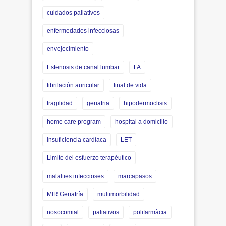
cuidados paliativos
enfermedades infecciosas
envejecimiento
Estenosis de canal lumbar
FA
fibrilación auricular
final de vida
fragilidad
geriatria
hipodermoclisis
home care program
hospital a domicilio
insuficiencia cardíaca
LET
Limite del esfuerzo terapéutico
malalties infeccioses
marcapasos
MIR Geriatría
multimorbilidad
nosocomial
paliativos
polifarmàcia