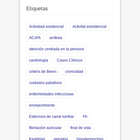
Etiquetas
Actividad asistencial
Activitat assistencial
ACxFA
arrítmia
atención centrada en la persona
cardiologia
Casos Clínicos
criteris de Beers
cronicidad
cuidados paliativos
enfermedades infecciosas
envejecimiento
Estenosis de canal lumbar
FA
fibrilación auricular
final de vida
fragilidad
geriatria
hipodermoclisis