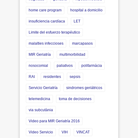
home care program
hospital a domicilio
insuficiencia cardíaca
LET
Limite del esfuerzo terapéutico
malalties infeccioses
marcapasos
MIR Geriatría
multimorbilidad
nosocomial
paliativos
polifarmàcia
RAI
residentes
sepsis
Servicio Geriatría
sindromes geriátricos
telemedicina
toma de decisiones
via subcutània
Video para MIR Geriatría 2016
Video Servicio
VIH
VINCAT