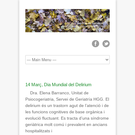
14 Març, Dia Mundial del Delirium
Dra. Elena Barranco, Unitat de
Psiocogeriatria, Servei de Geriatría HGG. El
delirium és un trastorn agut de l’atenció i de
les funcions cognitives de base orgànica i
evolució fluctuant. Es tracta d’una síndrome
geriàtrica molt comú i prevalent en ancians
hospitalitzats i