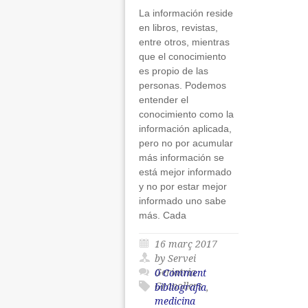
La información reside
en libros, revistas,
entre otros, mientras
que el conocimiento
es propio de las
personas. Podemos
entender el
conocimiento como la
información aplicada,
pero no por acumular
más información se
está mejor informado
y no por estar mejor
informado uno sabe
más. Cada
16 març 2017
by Servei
Geriatria
0 Comment
Granollers
bibliografia
,
medicina