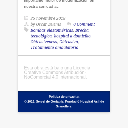
importante motor de modernización en
nuestra sanidad ac
25 novembre 2018
by Oscar Duems
0 Comment
Bombas elastoméricas
,
Brecha
tecnológica
,
hospital a domicilio
,
Obtrusiveness
,
Obtrusivo
,
Tratamiento ambulatorio
Esta obra está bajo una Licencia
Creative Commons Atribución-
NoComercial 4.0 Internacional.
Política de privacitat
© 2015. Servei de Geriatria. Fundació Hospital Asil de
Granollers.