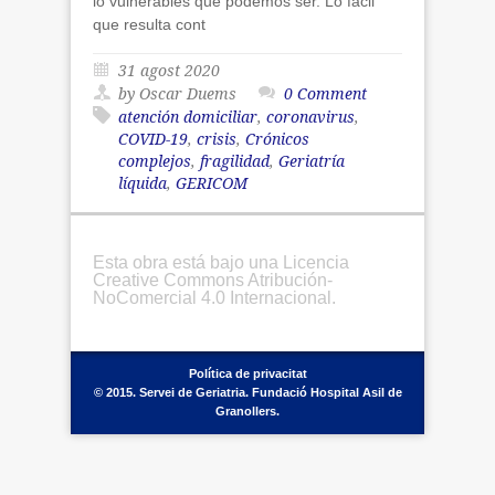
lo vulnerables que podemos ser. Lo fácil
que resulta cont
31 agost 2020
by Oscar Duems
0 Comment
atención domiciliar
,
coronavirus
,
COVID-19
,
crisis
,
Crónicos
complejos
,
fragilidad
,
Geriatría
líquida
,
GERICOM
Esta obra está bajo una Licencia
Creative Commons Atribución-
NoComercial 4.0 Internacional.
Política de privacitat
© 2015. Servei de Geriatria. Fundació Hospital Asil de
Granollers.