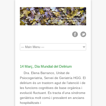
14 Març, Dia Mundial del Delirium
Dra. Elena Barranco, Unitat de
Psiocogeriatria, Servei de Geriatría HGG. El
delirium és un trastorn agut de l’atenció i de
les funcions cognitives de base orgànica i
evolució fluctuant. Es tracta d’una síndrome
geriàtrica molt comú i prevalent en ancians
hospitalitzats i