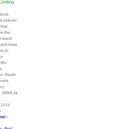
Limiting
tices,
d policies
that
ve the
erstand
 and have
ies to
or
life-
ess.
es. Death
erent
ect,
. JAMA Ja
 2016
o
asco
ent
s
,
final