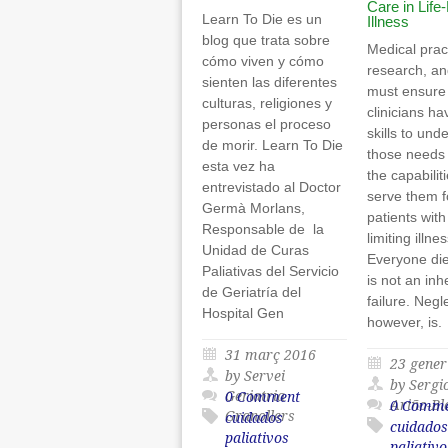
Care in Life-
Learn To Die es un
Illness
blog que trata sobre
Medical prac
cómo viven y cómo
research, an
sienten las diferentes
must ensure 
culturas, religiones y
clinicians ha
personas el proceso
skills to und
de morir. Learn To Die
those needs
esta vez ha
the capabilit
entrevistado al Doctor
serve them f
Germà Morlans,
patients with 
Responsable de la
limiting illn
Unidad de Curas
Everyone di
Paliativas del Servicio
is not an inh
de Geriatría del
failure. Negl
Hospital Gen
however, is
31 març 2016
23 gener
by Servei
by Sergi
Geriatria
0 Comment
Ariño-Bl
0 Comm
Granollers
cuidados
cuidados
paliativos
paliativo