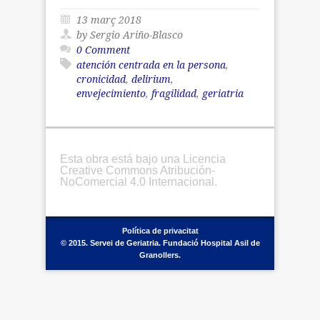
13 març 2018
by Sergio Ariño-Blasco
0 Comment
atención centrada en la persona
,
cronicidad
,
delirium
,
envejecimiento
,
fragilidad
,
geriatria
Esta obra está bajo una Licencia
Creative Commons Atribución-
NoComercial 4.0 Internacional.
Política de privacitat
© 2015. Servei de Geriatria. Fundació Hospital Asil de
Granollers.