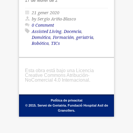
17 de febrer de 2
21 gener 2020
by Sergio Ariño-Blasco
0 Comment
Assisted Living
,
Docencia
,
Domótica
,
Formación
,
geriatria
,
Robótica
,
TICs
Esta obra está bajo una Licencia
Creative Commons Atribución-
NoComercial 4.0 Internacional.
Política de privacitat
© 2015. Servei de Geriatria. Fundació Hospital Asil de
Granollers.