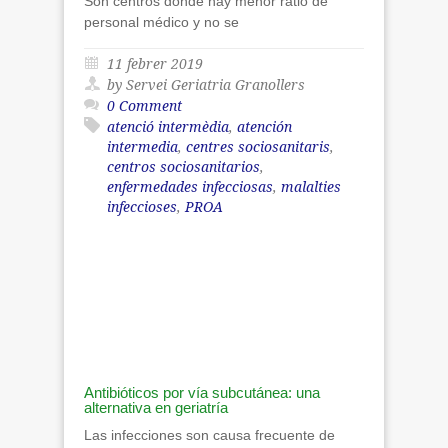
Son centros donde hay menor ratio de
personal médico y no se
11 febrer 2019
by Servei Geriatria Granollers
0 Comment
atenció intermèdia
,
atención
intermedia
,
centres sociosanitaris
,
centros sociosanitarios
,
enfermedades infecciosas
,
malalties
infeccioses
,
PROA
Antibióticos por vía subcutánea: una
alternativa en geriatría
Las infecciones son causa frecuente de