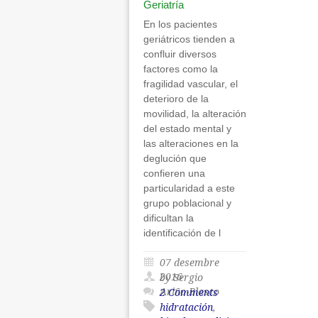
Geriatría
En los pacientes
geriátricos tienden a
confluir diversos
factores como la
fragilidad vascular, el
deterioro de la
movilidad, la alteración
del estado mental y
las alteraciones en la
deglución que
confieren una
particularidad a este
grupo poblacional y
dificultan la
identificación de l
07 desembre
2016
by Sergio
Ariño-Blasco
2 Comments
hidratación
,