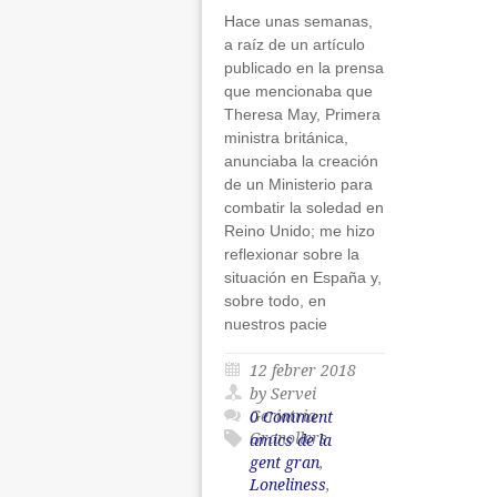
Hace unas semanas,
a raíz de un artículo
publicado en la prensa
que mencionaba que
Theresa May, Primera
ministra británica,
anunciaba la creación
de un Ministerio para
combatir la soledad en
Reino Unido; me hizo
reflexionar sobre la
situación en España y,
sobre todo, en
nuestros pacie
12 febrer 2018
by Servei
Geriatria
0 Comment
Granollers
amics de la
gent gran
,
Loneliness
,