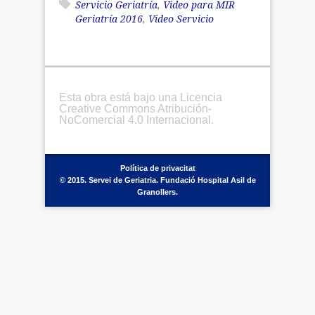
Servicio Geriatría
,
Video para MIR
Geriatría 2016
,
Video Servicio
Esta obra está bajo una Licencia
Creative Commons Atribución-
NoComercial 4.0 Internacional.
Política de privacitat
© 2015. Servei de Geriatria. Fundació Hospital Asil de
Granollers.