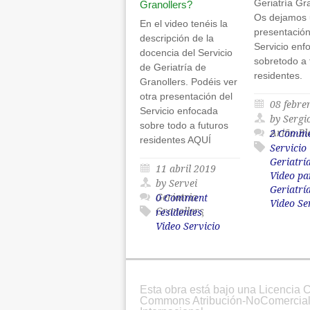
Geriatría Gr
Granollers?
Os dejamos 
En el video tenéis la
presentación
descripción de la
Servicio enf
docencia del Servicio
sobretodo a 
de Geriatría de
residentes
Granollers. Podéis ver
otra presentación del
08 febre
Servicio enfocada
by Sergi
sobre todo a futuros
Ariño-Bl
2 Comme
residentes AQUÍ
Servicio
Geriatrí
11 abril 2019
Video p
by Servei
Geriatrí
Geriatria
0 Comment
Video Se
Granollers
residentes
,
Video Servicio
Esta obra está bajo una Licencia C
Commons Atribución-NoComercial