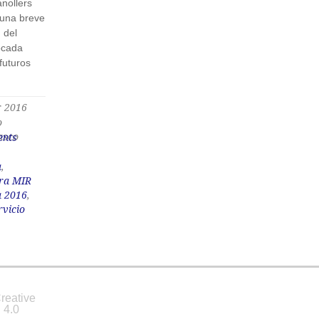
anollers
una breve
 del
ocada
futuros
.
r 2016
o
asco
nts
a
,
ara MIR
a 2016
,
rvicio
reative
 4.0