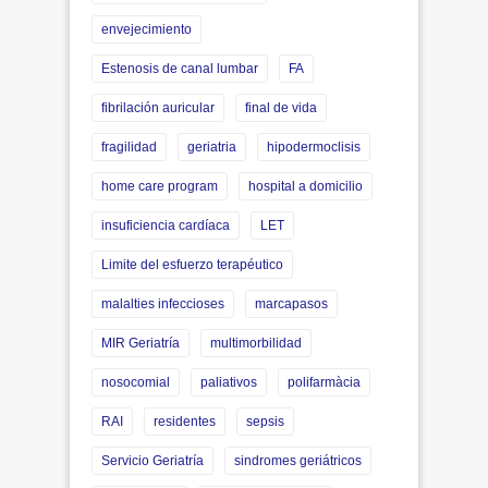
envejecimiento
Estenosis de canal lumbar
FA
fibrilación auricular
final de vida
fragilidad
geriatria
hipodermoclisis
home care program
hospital a domicilio
insuficiencia cardíaca
LET
Limite del esfuerzo terapéutico
malalties infeccioses
marcapasos
MIR Geriatría
multimorbilidad
nosocomial
paliativos
polifarmàcia
RAI
residentes
sepsis
Servicio Geriatría
sindromes geriátricos